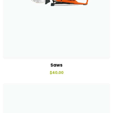
View Details
Sepete Ekle
Saws
$
40.00