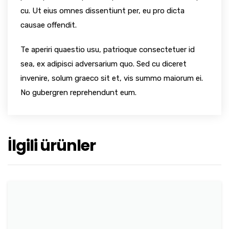
cu. Ut eius omnes dissentiunt per, eu pro dicta
causae offendit.
Te aperiri quaestio usu, patrioque consectetuer id
sea, ex adipisci adversarium quo. Sed cu diceret
invenire, solum graeco sit et, vis summo maiorum ei.
No gubergren reprehendunt eum.
İlgili ürünler