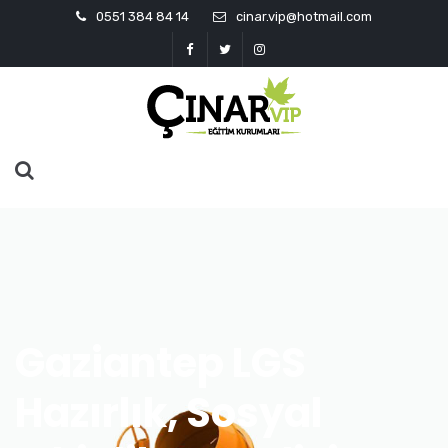
0551 384 84 14
cinar.vip@hotmail.com
Gaziantep LGS
Hazırlık, Sosyal