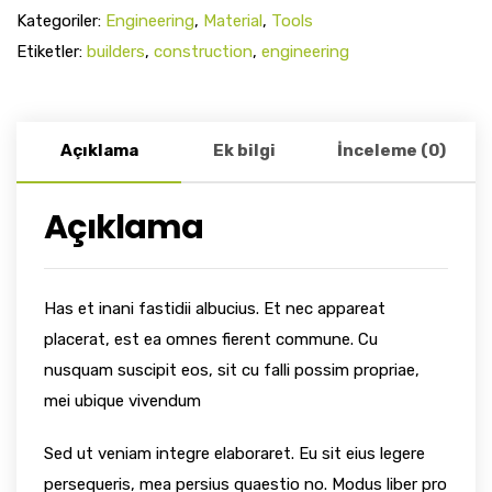
Kategoriler:
Engineering
,
Material
,
Tools
Etiketler:
builders
,
construction
,
engineering
Açıklama
Ek bilgi
İnceleme (0)
Açıklama
Has et inani fastidii albucius. Et nec appareat
placerat, est ea omnes fierent commune. Cu
nusquam suscipit eos, sit cu falli possim propriae,
mei ubique vivendum
Sed ut veniam integre elaboraret. Eu sit eius legere
persequeris, mea persius quaestio no. Modus liber pro