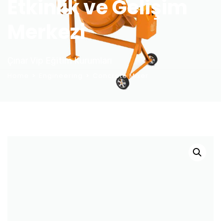
Etkinlik ve Gelişim
Merkezi
Çınar Vip Eğitim Kurumları
Home
Engineering
Concrete Mixer