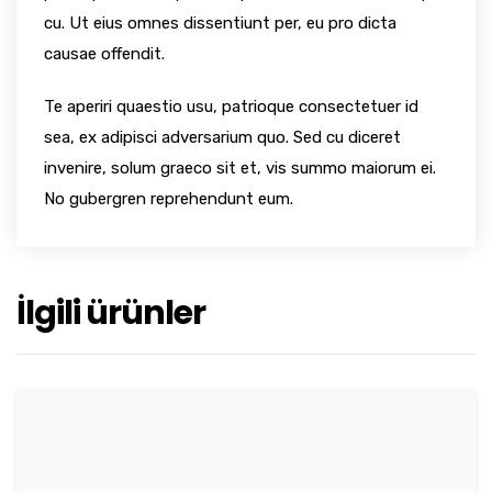
cu. Ut eius omnes dissentiunt per, eu pro dicta
causae offendit.
Te aperiri quaestio usu, patrioque consectetuer id
sea, ex adipisci adversarium quo. Sed cu diceret
invenire, solum graeco sit et, vis summo maiorum ei.
No gubergren reprehendunt eum.
İlgili ürünler