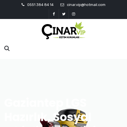
0551 384 84 14
cinar.vip@hotmail.com
Gaziantep LGS
Hazırlık, Sosyal