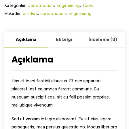
Kategoriler:
Construction
,
Engineering
,
Tools
Etiketler:
builders
,
construction
,
engineering
Açıklama
Ek bilgi
İnceleme (0)
Açıklama
Has et inani fastidii albucius. Et nec appareat
placerat, est ea omnes fierent commune. Cu
nusquam suscipit eos, sit cu falli possim propriae,
mei ubique vivendum
Sed ut veniam integre elaboraret. Eu sit eius legere
persequeris, mea persius quaestio no. Modus liber pro