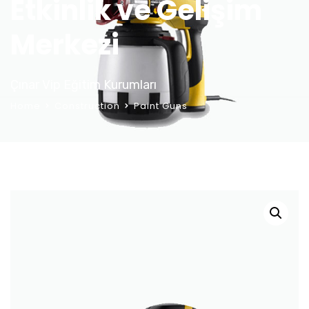
Etkinlik ve Gelişim
Merkezi
Çınar Vip Eğitim Kurumları
Home
Construction
Paint Guns